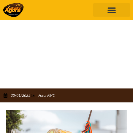
Blocos de Carnaval de Caruaru têm até
1º de fevereiro para solicitar apoio da
Fundação de Cultura para realização
do evento
Solicitação deve ser encaminhada após liberação da Polícia
Militar e da Autarquia de Urbanização e Meio Ambiente
20/01/2025
Foto: PMC