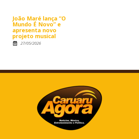
João Maré lança “O
Mundo É Novo” e
apresenta novo
projeto musical
27/05/2026