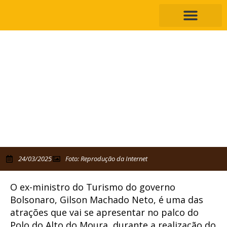
Ex-ministro de Bolsonaro, Gilson
Machado se apresenta no Polo Alto do
Moura, durante o São João de Caruaru
Músico e político, Gilson se apresenta junto ao grupo "Forró
Brucelose" no dia 24 de junho
24/03/2025
Foto: Reprodução da Internet
O ex-ministro do Turismo do governo
Bolsonaro, Gilson Machado Neto, é uma das
atrações que vai se apresentar no palco do
Polo do Alto do Moura, durante a realização do