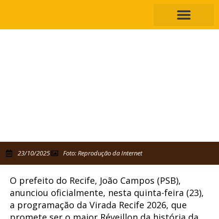
Gusttavo Lima, Anitta e Wesley
Safadão no Réveillon do Recife 2026
João promete ser o maior Réveillon da história da capital
pernambucana
23/10/2025
Foto: Reprodução da Internet
O prefeito do Recife, João Campos (PSB),
anunciou oficialmente, nesta quinta-feira (23),
a programação da Virada Recife 2026, que
promete ser o maior Réveillon da história da