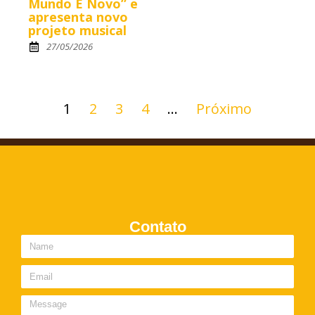
Mundo É Novo” e
apresenta novo
projeto musical
27/05/2026
1
2
3
4
…
Próximo
Contato