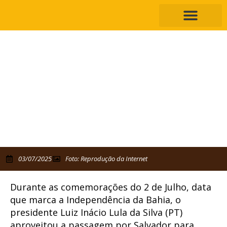
Na Bahia, o presidente Lula levanta
um cartaz pedindo a “taxação dos
super ricos”
Presidente participou de ato em Salvador e levantou cartaz
cobrando mais justiça tributária, em meio a tensão com o
Congresso
03/07/2025
Foto: Reprodução da Internet
Durante as comemorações do 2 de Julho, data
que marca a Independência da Bahia, o
presidente Luiz Inácio Lula da Silva (PT)
aproveitou a passagem por Salvador para