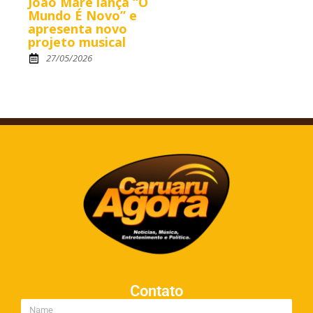
João Maré lança “O
Mundo É Novo” e
apresenta novo
projeto musical
27/05/2026
Contato