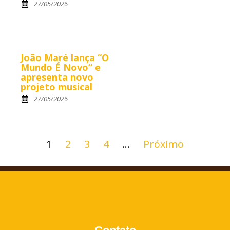
27/05/2026
João Maré lança “O
Mundo É Novo” e
apresenta novo
projeto musical
27/05/2026
1
2
3
4
…
Próximo