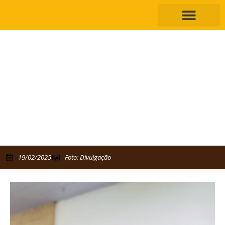
Vereador Júnior Letal emociona
cidadãos de Caruaru na noite desta
terça-feira (18) em sessão da câmara
Vereador pediu a implantação de lombadas eletrônicas e
uma passarela na BR-232
19/02/2025
Foto: Divulgação