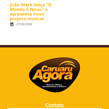
João Maré lança “O
Mundo É Novo” e
apresenta novo
projeto musical
27/05/2026
Contato