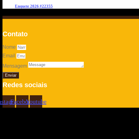
Enquete 2026 #22355
Contato
Nome
Email
Mensagem
Enviar
Redes sociais
nstagram
Facebook
Youtube